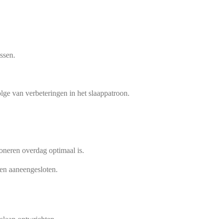
ssen.
e van verbete­ringen in het slaappa­troon.
oneren overdag opti­maal is.
en aaneengeslo­ten.