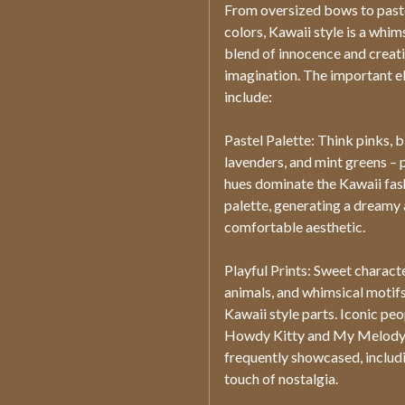
From oversized bows to past
colors, Kawaii style is a whim
blend of innocence and creat
imagination. The important 
include:
Pastel Palette: Think pinks, b
lavenders, and mint greens – 
hues dominate the Kawaii fas
palette, generating a dreamy
comfortable aesthetic.
Playful Prints: Sweet charact
animals, and whimsical motif
Kawaii style parts. Iconic peo
Howdy Kitty and My Melody
frequently showcased, includ
touch of nostalgia.