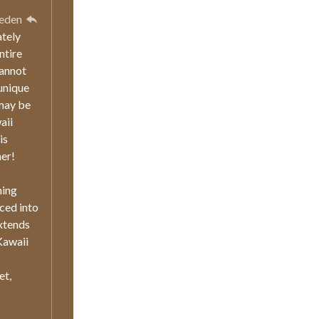
leden
ately
ntire
cannot
 unique
 may be
aii
is
her!
ning
nced into
xtends
 Kawaii
et,