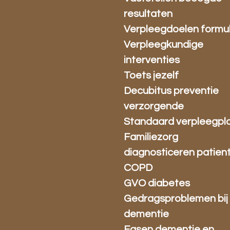
resultaten
Verpleegdoelen formu
Verpleegkundige
interventies
Toets jezelf
Decubitus preventie
verzorgende
Standaard verpleegpl
Familiezorg
diagnosticeren patien
COPD
GVO diabetes
Gedragsproblemen bij
dementie
Fasen dementie en