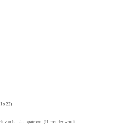
 s 22)
teit van het slaap­pa­troon. (Hieronder wordt