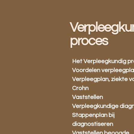
Ga
direct
naar
Verpleegku
de
hoofdinhoud
proces
Het Verpleegkundig p
Voordelen verpleegpl
Verpleegplan, ziekte v
Crohn
Vaststellen
Verpleegkundige diag
Stappenplan bij
diagnostiseren
Vaststellen beoogde