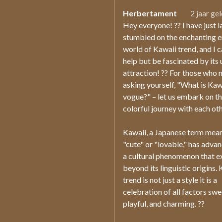
Herbertament
2 jaar ge
Hey everyone! ?? I have just l
stumbled on the enchanting e
world of Kawaii trend, and I 
help but be fascinated by its
attraction! ?? For those who
asking yourself, "What is Kaw
vogue?" – let us embark on th
colorful journey with each ot
Kawaii, a Japanese term mea
"cute" or "lovable," has adva
a cultural phenomenon that e
beyond its linguistic origins.
trend is not just a style it is a
celebration of all factors swe
playful, and charming. ??