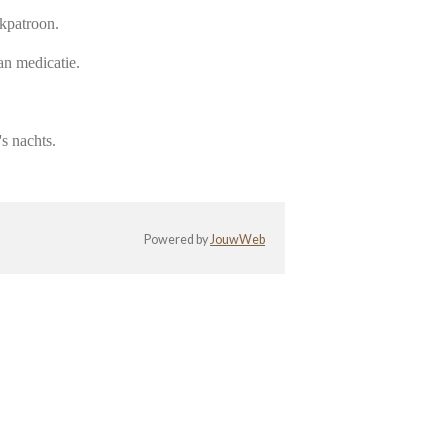
kpatroon.
an medicatie.
s nachts.
Powered by
JouwWeb