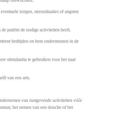
slaap ontwrich­ten.
ventuele zorgen, stresssituaties of angsten
de patiënt de nodige activiteiten heeft.
mtrent bedtijden en hem ondersteunen in de
ere stimulan­tia te gebruiken voor het naar
ift van een arts.
dernemen van rus­tge­vende activiteiten vóór
era­tuur, het nemen van een douche of het