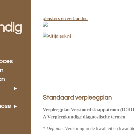
pleisters en verbanden
ndig
roces
an
an
Standaard verpleegplan
nose
Verpleegplan Verstoord slaappatroon (ICIDH
A Verpleegkundige diagnostische termen
* Definitie
: Verstoring in de kwaliteit en kwanti­