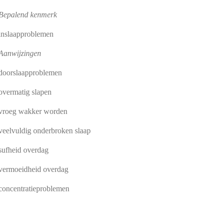
Bepalend kenmerk
inslaapproblemen
Aanwijzingen
doorslaapproblemen
overmatig slapen
vroeg wakker worden
veelvuldig onderbroken slaap
sufheid overdag
vermoeidheid overdag
concentratieproblemen