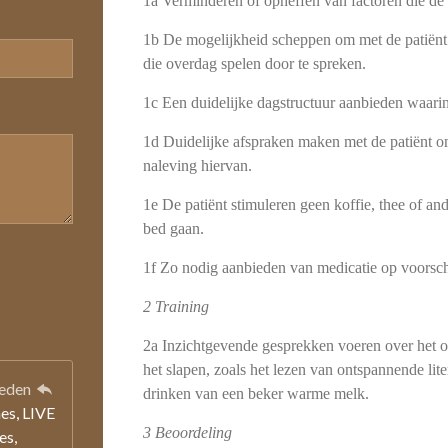
1a Verminderen of opheffen van factoren die de 
1b De mogelijkheid scheppen om met de patiënt e
die overdag spelen door te spreken.
1c Een duidelijke dagstructuur aanbieden waarin 
1d Duidelijke afspraken maken met de patiënt o
naleving hiervan.
1e De patiënt stimuleren geen koffie, thee of and
bed gaan.
1f Zo nodig aanbieden van medicatie op voorschr
2 Training
2a Inzichtgevende gesprekken voeren over het on
het slapen, zoals het lezen van ont­spannende lit
leden
drinken van een beker warme melk.
es, LIVE
3 Beoordeling
es,