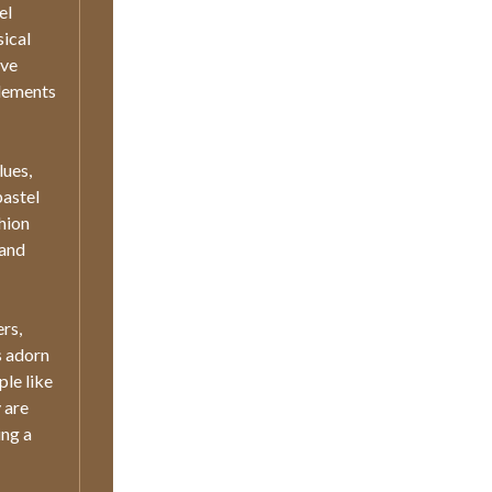
el
sical
ive
elements
lues,
pastel
hion
 and
ers,
s adorn
ple like
 are
ing a