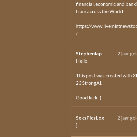
financial, economic and bank
from across the World
https://www.livemintnewsto
/
Stephenlap
2 jaar ge
Hello.
This post was created with 
23 StrongAI.
Good luck :)
SeksPicsLox
2 jaar ge
]