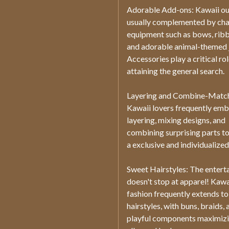
Adorable Add-ons: Kawaii out
usually complemented by ch
equipment such as bows, rib
and adorable animal-themed 
Accessories play a critical rol
attaining the general search.
Layering and Combine-Match
Kawaii lovers frequently em
layering, mixing designs, and
combining surprising parts to
a exclusive and individualized
Sweet Hairstyles: The entert
doesn't stop at apparel! Kawa
fashion frequently extends to
hairstyles, with buns, braids, 
playful components maximizi