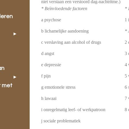
niet verstaan een verstoord dag-nachtritme.)
* Beïnvloedende factoren
* 
leren
a psychose
1 
b lichamelijke aandoening
* 
c verslaving aan alcohol of drugs
2 
d angst
3 
e depressie
4 
an
f pijn
5 
t met
g emotionele stress
6 
h lawaai
7 
i onregelmatig leef- of werkpa­tr­oon
8 
j sociale problematiek