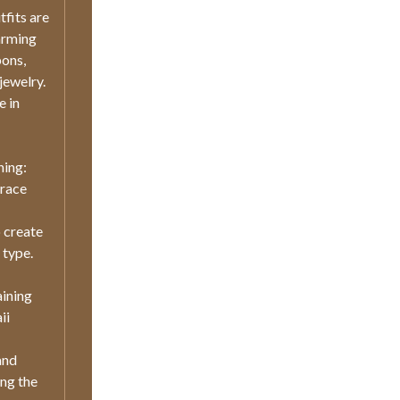
fits are
arming
bons,
jewelry.
e in
ing:
brace
 create
 type.
aining
ii
and
ng the